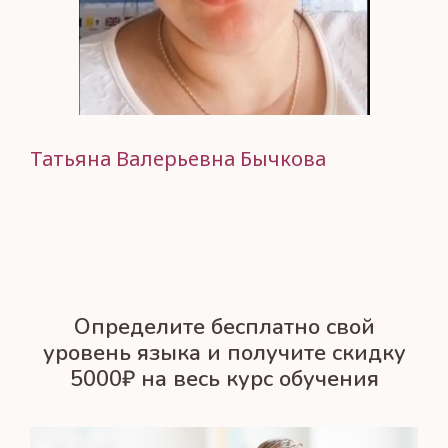
Марченко Ольга
Татьяна Валерьевна Бычкова
Носкова Дарья
Леднёва Александрина
Панкратова Светлана
Энгель Олеся
Замай Оксана
Попова Юлия
Эгамбердиева Евгения
Чикин Сергей
Ярцева Светлана Владимировна
Марченко Ольга
Татьяна Валерьевна Бычкова
Определите бесплатно свой
уровень языка и получите скидку
5000₽ на весь курс обучения